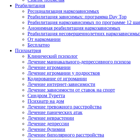
Реабилитация
Ресоциализация наркозависимых
Реабилитация зависимых: программа Day Top
Реабилитация наркозависимых по программе 12 ша
Анонимная реабилитация наркозависимых
Реабилитация несовершеннолетних наркозависимы
От наркомании
Бесплатно
Психиатрия
Клинический психолог
Лечение маниакального-депрессивного психоза
Лечение игромании
Лечение игромании у подростков
Кодирование от игромании
Лечение интернет-зависимости
Лечение зависимости от ставок на спорт
Синдром Туретта
Психиатр на дом
Лечение тревожного расстройства
Лечение панических атак
Лечение неврастении
Лечение депрессии
Лечение булимии
Лечение биполярного расстройства