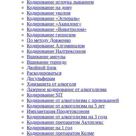
Кодирование иглоука лыванием
Кодирование на дому
Кодирование уколом
Кодирование «Эспераль»
Кодирование «Аквилонг»
Кодирование «Вивитролом»
Кодирование гипнозом
По методу Довженко
Кодирование Алгоминалом
Кодирование Налтрексоном
Вшивание ампулы
Вшивание торпедо
Двойной блок
Раскодироваться
Дисульфирам
Химзащита от алкоголя
Лазерное кодирование от алкоголизма
Кодирование SIT
Кодирование от алкоголизма с провокацией
Кодирование от алкоголизма на 5 лет
Имплантация Продетоксоном
Кодирование от алкоголизма на 3 года
Кодирование препаратом Актоплекс
Кодирование на 1 год
Кодирование препаратом Колме