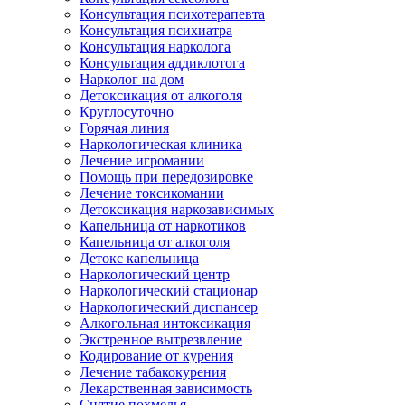
Консультация психотерапевта
Консультация психиатра
Консультация нарколога
Консультация аддиклотога
Нарколог на дом
Детоксикация от алкоголя
Круглосуточно
Горячая линия
Наркологическая клиника
Лечение игромании
Помощь при передозировке
Лечение токсикомании
Детоксикация наркозависимых
Капельница от наркотиков
Капельница от алкоголя
Детокс капельница
Наркологический центр
Наркологический стационар
Наркологический диспансер
Алкогольная интоксикация
Экстренное вытрезвление
Кодирование от курения
Лечение табакокурения
Лекарственная зависимость
Снятие похмелья