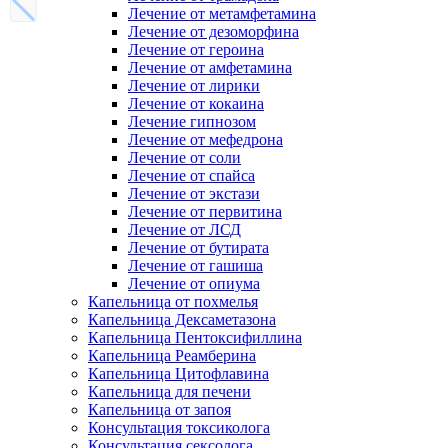
Лечение от метамфетамина
Лечение от дезоморфина
Лечение от героина
Лечение от амфетамина
Лечение от лирики
Лечение от кокаина
Лечение гипнозом
Лечение от мефедрона
Лечение от соли
Лечение от спайса
Лечение от экстази
Лечение от первитина
Лечение от ЛСД
Лечение от бутирата
Лечение от гашиша
Лечение от опиума
Капельница от похмелья
Капельница Дексаметазона
Капельница Пентоксифиллина
Капельница Реамберина
Капельница Цитофлавина
Капельница для печени
Капельница от запоя
Консультация токсиколога
Консультация сексолога