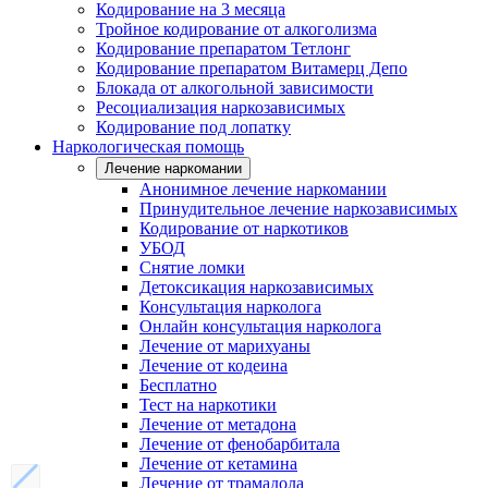
Кодирование на 3 месяца
Тройное кодирование от алкоголизма
Кодирование препаратом Тетлонг
Кодирование препаратом Витамерц Депо
Блокада от алкогольной зависимости
Ресоциализация наркозависимых
Кодирование под лопатку
Наркологическая помощь
Лечение наркомании
Анонимное лечение наркомании
Принудительное лечение наркозависимых
Кодирование от наркотиков
УБОД
Снятие ломки
Детоксикация наркозависимых
Консультация нарколога
Онлайн консультация нарколога
Лечение от марихуаны
Лечение от кодеина
Бесплатно
Тест на наркотики
Лечение от метадона
Лечение от фенобарбитала
Лечение от кетамина
Лечение от трамадола