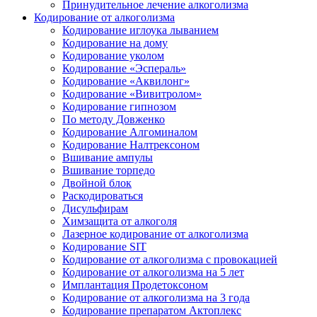
Принудительное лечение алкоголизма
Кодирование от алкоголизма
Кодирование иглоука лыванием
Кодирование на дому
Кодирование уколом
Кодирование «Эспераль»
Кодирование «Аквилонг»
Кодирование «Вивитролом»
Кодирование гипнозом
По методу Довженко
Кодирование Алгоминалом
Кодирование Налтрексоном
Вшивание ампулы
Вшивание торпедо
Двойной блок
Раскодироваться
Дисульфирам
Химзащита от алкоголя
Лазерное кодирование от алкоголизма
Кодирование SIT
Кодирование от алкоголизма с провокацией
Кодирование от алкоголизма на 5 лет
Имплантация Продетоксоном
Кодирование от алкоголизма на 3 года
Кодирование препаратом Актоплекс