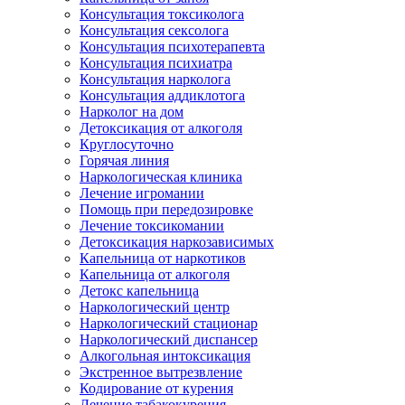
Консультация токсиколога
Консультация сексолога
Консультация психотерапевта
Консультация психиатра
Консультация нарколога
Консультация аддиклотога
Нарколог на дом
Детоксикация от алкоголя
Круглосуточно
Горячая линия
Наркологическая клиника
Лечение игромании
Помощь при передозировке
Лечение токсикомании
Детоксикация наркозависимых
Капельница от наркотиков
Капельница от алкоголя
Детокс капельница
Наркологический центр
Наркологический стационар
Наркологический диспансер
Алкогольная интоксикация
Экстренное вытрезвление
Кодирование от курения
Лечение табакокурения