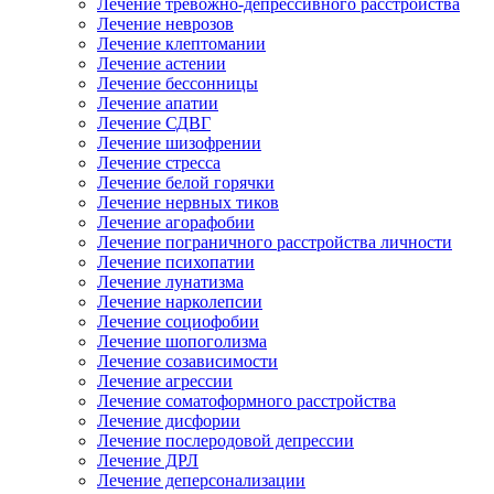
Лечение тревожно-депрессивного расстройства
Лечение неврозов
Лечение клептомании
Лечение астении
Лечение бессонницы
Лечение апатии
Лечение СДВГ
Лечение шизофрении
Лечение стресса
Лечение белой горячки
Лечение нервных тиков
Лечение агорафобии
Лечение пограничного расстройства личности
Лечение психопатии
Лечение лунатизма
Лечение нарколепсии
Лечение социофобии
Лечение шопоголизма
Лечение созависимости
Лечение агрессии
Лечение соматоформного расстройства
Лечение дисфории
Лечение послеродовой депрессии
Лечение ДРЛ
Лечение деперсонализации