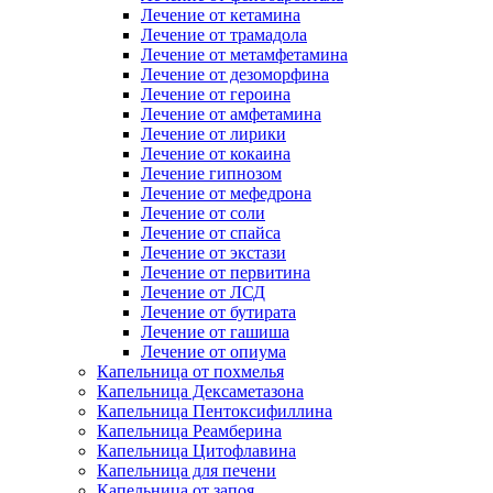
Лечение от кетамина
Лечение от трамадола
Лечение от метамфетамина
Лечение от дезоморфина
Лечение от героина
Лечение от амфетамина
Лечение от лирики
Лечение от кокаина
Лечение гипнозом
Лечение от мефедрона
Лечение от соли
Лечение от спайса
Лечение от экстази
Лечение от первитина
Лечение от ЛСД
Лечение от бутирата
Лечение от гашиша
Лечение от опиума
Капельница от похмелья
Капельница Дексаметазона
Капельница Пентоксифиллина
Капельница Реамберина
Капельница Цитофлавина
Капельница для печени
Капельница от запоя