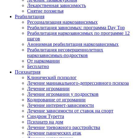
Лекарственная зависимость
Снятие похмелья
Реабилитация
Ресоциализация наркозависимых
Реабилитация зависимых: программа Day Top
Реабилитация наркозависимых по программе 12
шагов
Анонимная реабилитация наркозависимых
Реабилитация несовершеннолетних
наркозависимых-подростков
От наркомании
Бесплатно
Психиатрия
Клинический психолог
Лечение маниакального-депрессивного психоза
Лечение игромании
Лечение игромании у подростков
Кодирование от игромании
Лечение интернет-зависимости
Лечение зависимости от ставок на спорт
Синдром Туретта
Психиатр на дом
Лечение тревожного расстройства
Лечение панических атак