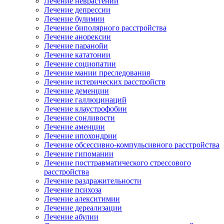
Лечение неврастении
Лечение депрессии
Лечение булимии
Лечение биполярного расстройства
Лечение анорексии
Лечение паранойи
Лечение кататонии
Лечение социопатии
Лечение мании преследования
Лечение истерических расстройств
Лечение деменции
Лечение галлюцинаций
Лечение клаустрофобии
Лечение сонливости
Лечение аменции
Лечение ипохондрии
Лечение обсессивно-компульсивного расстройства
Лечение гипомании
Лечение посттравматического стрессового
расстройства
Лечение раздражительности
Лечение психоза
Лечение алекситимии
Лечение дереализации
Лечение абулии